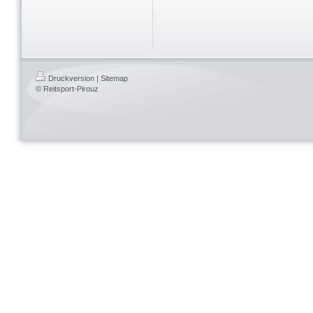
Druckversion
|
Sitemap
© Reitsport-Pirouz